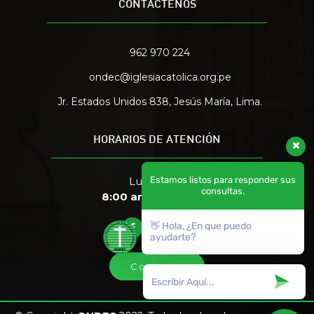
CONTÁCTENOS
962 970 224
ondec@iglesiacatolica.org.pe
Jr. Estados Unidos 838, Jesús María, Lima.
HORARIOS DE ATENCIÓN
Lun. a Vier.
Estamos listos para responder sus
consultas.
8:00 am. a 5:00 pm.
👋 Hola, ¿En que puedo
ayudarte?
Contacto
Contacto