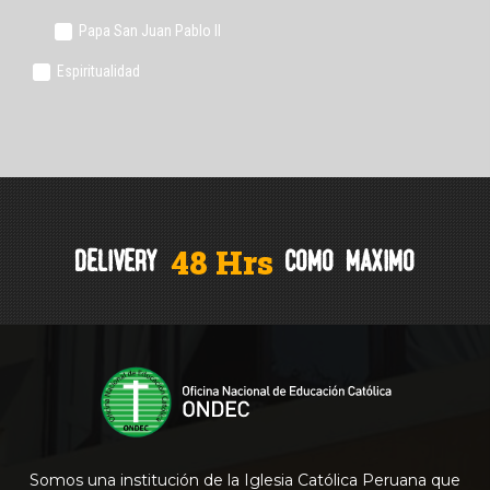
Papa San Juan Pablo II
Espiritualidad
4
8
H
r
s
delivery
como
maximo
Somos una institución de la Iglesia Católica Peruana que