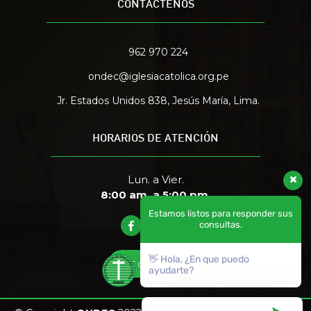
CONTÁCTENOS
962 970 224
ondec@iglesiacatolica.org.pe
Jr. Estados Unidos 838, Jesús María, Lima.
HORARIOS DE ATENCIÓN
Lun. a Vier.
8:00 am. a 5:00 pm.
Estamos listos para responder sus
consultas.
👋 Hola, ¿En que puedo
Contacto
Contacto
ayudarte?