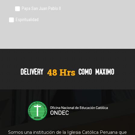
Papa San Juan Pablo II
Espiritualidad
4
8
H
r
s
delivery
como
maximo
Somos una institución de la Iglesia Católica Peruana que