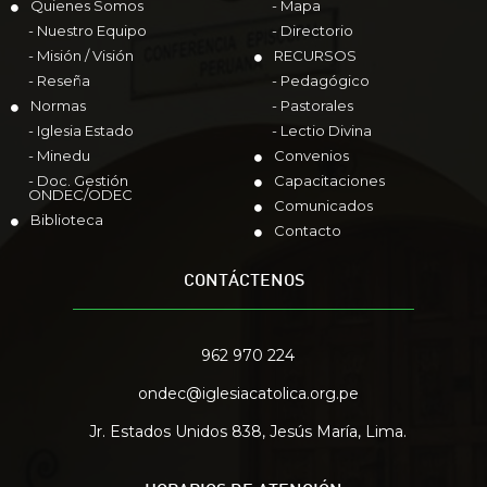
Quienes Somos
- Mapa
- Nuestro Equipo
- Directorio
- Misión / Visión
RECURSOS
- Reseña
- Pedagógico
Normas
- Pastorales
- Iglesia Estado
- Lectio Divina
- Minedu
Convenios
- Doc. Gestión
Capacitaciones
ONDEC/ODEC
Comunicados
Biblioteca
Contacto
CONTÁCTENOS
962 970 224
ondec@iglesiacatolica.org.pe
Jr. Estados Unidos 838, Jesús María, Lima.